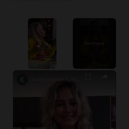
×
Now Playing
×
Pause
Unmute
Fullscreen
Traditioneller Apfelkuchen mit Streuseln #shorts